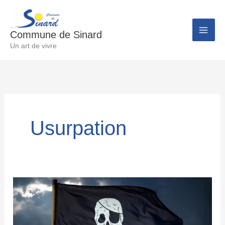
Aller
au
Commune de Sinard
contenu
Un art de vivre
Usurpation
Usurpation
de
l’ancien