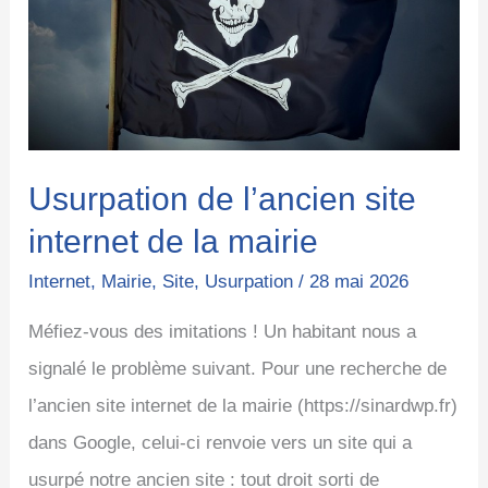
site
internet
de
la
mairie
Usurpation de l’ancien site
internet de la mairie
Internet
,
Mairie
,
Site
,
Usurpation
/
28 mai 2026
Méfiez-vous des imitations ! Un habitant nous a
signalé le problème suivant. Pour une recherche de
l’ancien site internet de la mairie (https://sinardwp.fr)
dans Google, celui-ci renvoie vers un site qui a
usurpé notre ancien site : tout droit sorti de