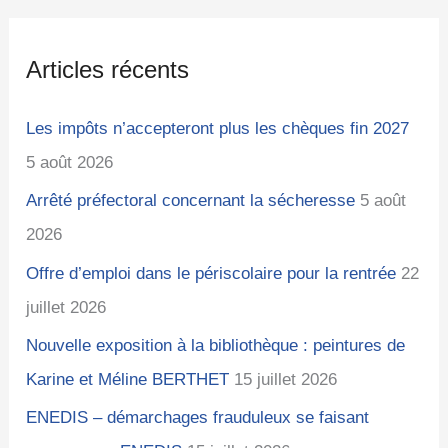
c
g
i
h
o
v
Articles récents
e
r
e
r
i
s
Les impôts n’accepteront plus les chèques fin 2027
c
e
5 août 2026
h
s
Arrêté préfectoral concernant la sécheresse
5 août
e
2026
r
Offre d’emploi dans le périscolaire pour la rentrée
22
juillet 2026
:
Nouvelle exposition à la bibliothèque : peintures de
Karine et Méline BERTHET
15 juillet 2026
ENEDIS – démarchages frauduleux se faisant