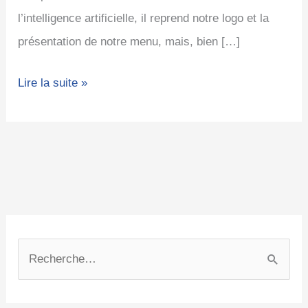
l’intelligence artificielle, il reprend notre logo et la
présentation de notre menu, mais, bien […]
Lire la suite »
C
A
a
r
R
t
c
e
é
h