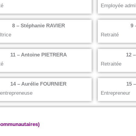
té
Employée admin
8 – Stéphanie RAVIER
9
ltrice
Retraité
11 – Antoine PIETRERA
12 
té
Retraitée
14 – Aurélie FOURNIER
15 
-entrepreneuse
Entrepreneur
communautaires)