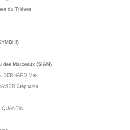
es du Trièves
(SYMBHI)
u des Marceaux (SIAM)
ine, BERNARD Max
 RAVIER Stéphanie
is QUANTIN