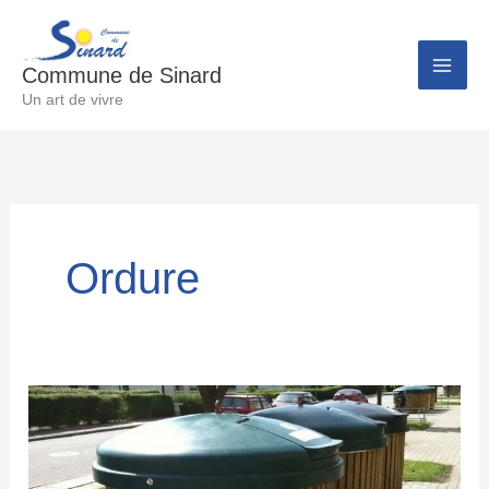
Aller
au
Commune de Sinard
contenu
Un art de vivre
Ordure
Perturbation
de
la