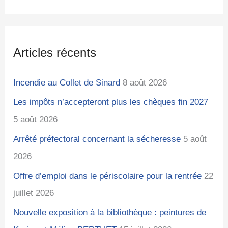
e
é
h
c
g
i
h
o
v
Articles récents
e
r
e
r
i
s
Incendie au Collet de Sinard
8 août 2026
c
e
Les impôts n’accepteront plus les chèques fin 2027
h
s
5 août 2026
e
Arrêté préfectoral concernant la sécheresse
5 août
r
2026
:
Offre d’emploi dans le périscolaire pour la rentrée
22
juillet 2026
Nouvelle exposition à la bibliothèque : peintures de