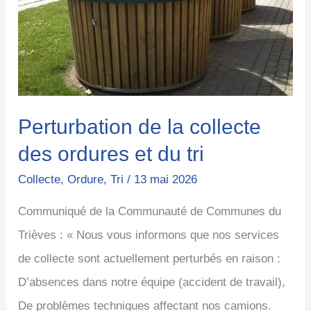
collecte
des
ordures
et
du
Perturbation de la collecte
tri
des ordures et du tri
Collecte
,
Ordure
,
Tri
/
13 mai 2026
Communiqué de la Communauté de Communes du
Trièves : « Nous vous informons que nos services
de collecte sont actuellement perturbés en raison :
D’absences dans notre équipe (accident de travail),
De problèmes techniques affectant nos camions.