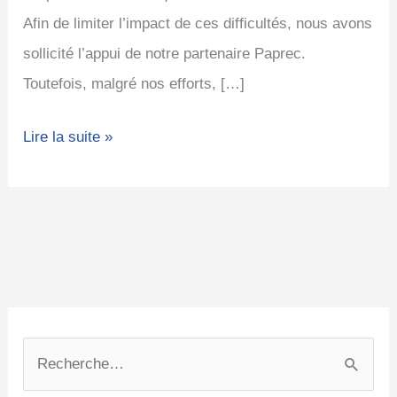
Afin de limiter l’impact de ces difficultés, nous avons
sollicité l’appui de notre partenaire Paprec.
Toutefois, malgré nos efforts, […]
Lire la suite »
C
A
a
r
R
t
c