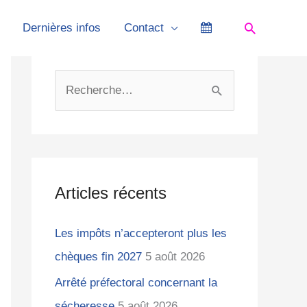
Recherch
Dernières infos
Contact
C
A
a
r
R
t
c
e
é
h
c
g
i
h
o
v
e
Articles récents
r
e
r
i
s
Les impôts n’accepteront plus les
c
e
chèques fin 2027
5 août 2026
h
s
e
Arrêté préfectoral concernant la
r
sécheresse
5 août 2026