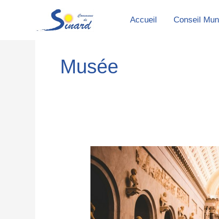
Aller
Accueil
Conseil Mun
au
contenu
Musée
Le
Petit
Musée
des