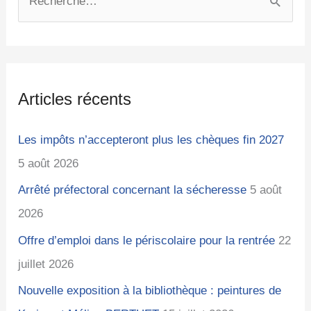
R
t
c
e
é
h
c
g
i
h
o
v
Articles récents
e
r
e
r
i
s
Les impôts n’accepteront plus les chèques fin 2027
c
e
5 août 2026
h
s
Arrêté préfectoral concernant la sécheresse
5 août
e
2026
r
Offre d’emploi dans le périscolaire pour la rentrée
22
juillet 2026
:
Nouvelle exposition à la bibliothèque : peintures de