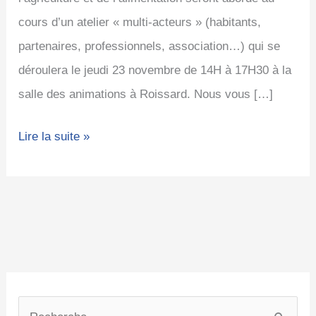
cours d’un atelier « multi-acteurs » (habitants,
partenaires, professionnels, association…) qui se
déroulera le jeudi 23 novembre de 14H à 17H30 à la
salle des animations à Roissard. Nous vous […]
Lire la suite »
C
A
a
r