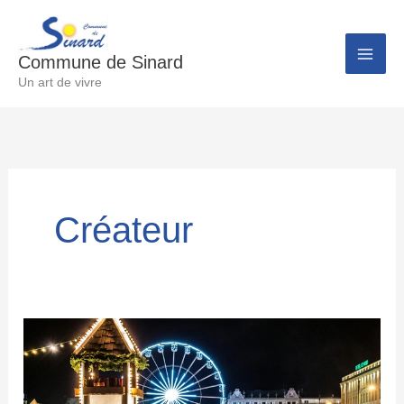
Aller
au
Commune de Sinard
contenu
Un art de vivre
Créateur
1er
Marché
de