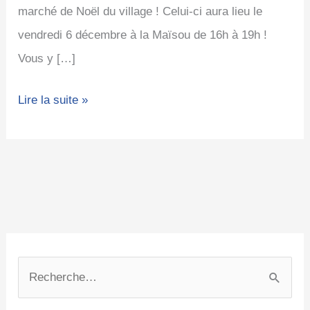
marché de Noël du village ! Celui-ci aura lieu le
vendredi 6 décembre à la Maïsou de 16h à 19h !
Vous y […]
Lire la suite »
C
A
a
r
R
t
c
e