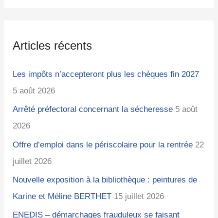
é
h
c
g
i
h
o
v
Articles récents
e
r
e
r
i
s
Les impôts n’accepteront plus les chèques fin 2027
c
e
5 août 2026
h
s
Arrêté préfectoral concernant la sécheresse
5 août
e
2026
r
Offre d’emploi dans le périscolaire pour la rentrée
22
juillet 2026
:
Nouvelle exposition à la bibliothèque : peintures de
Karine et Méline BERTHET
15 juillet 2026
ENEDIS – démarchages frauduleux se faisant