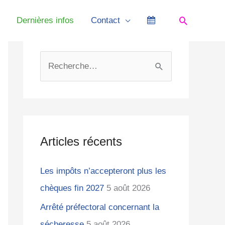
Recherch
Dernières infos
Contact
C
A
a
r
R
t
c
e
é
h
c
g
i
h
o
v
e
Articles récents
r
e
r
i
s
Les impôts n’accepteront plus les
c
e
chèques fin 2027
5 août 2026
h
s
e
Arrêté préfectoral concernant la
r
sécheresse
5 août 2026